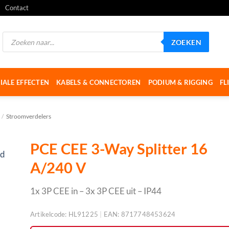
Contact
Producten
ZOEKEN
zoeken
IALE EFFECTEN
KABELS & CONNECTOREN
PODIUM & RIGGING
FL
/
Stroomverdelers
PCE CEE 3-Way Splitter 16
A/240 V
1x 3P CEE in – 3x 3P CEE uit – IP44
Artikelcode:
HL91225
|
EAN:
8717748453624