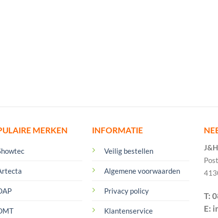
PULAIRE MERKEN
INFORMATIE
NE
J&H 
Showtec
Veilig bestellen
Pos
Artecta
Algemene voorwaarden
413
DAP
Privacy policy
T: 
E: 
DMT
Klantenservice