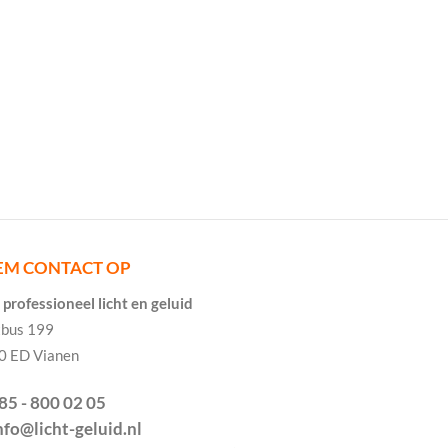
EM CONTACT OP
professioneel licht en geluid
tbus 199
0 ED Vianen
085 - 800 02 05
info@licht-geluid.nl