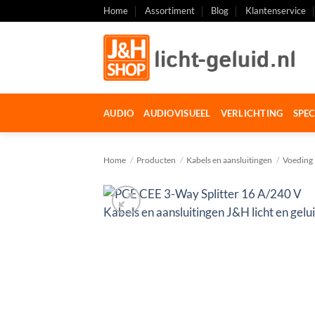
Ga
Home
Assortiment
Blog
Klantenservice
naar
inhoud
AUDIO
AUDIOVISUEEL
VERLICHTING
SPEC
Home
/
Producten
/
Kabels en aansluitingen
/
Voeding