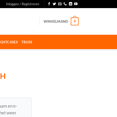
Inloggen / Registreren
WINKELMAND
0
IGHTCASES
TRUSS
 H
naam en e-
 het weer