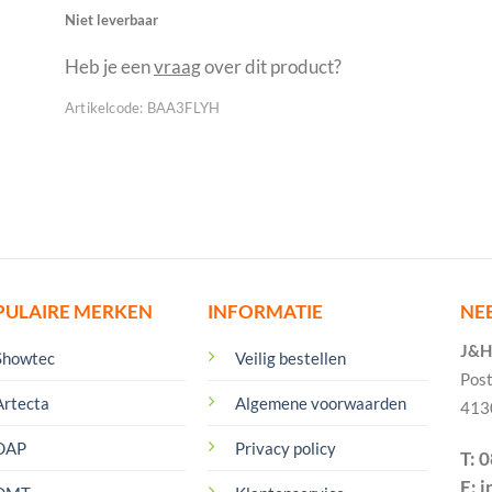
Niet leverbaar
Heb je een
vraag
over dit product?
Artikelcode:
BAA3FLYH
PULAIRE MERKEN
INFORMATIE
NE
J&H 
Showtec
Veilig bestellen
Pos
Artecta
Algemene voorwaarden
413
DAP
Privacy policy
T: 
E: 