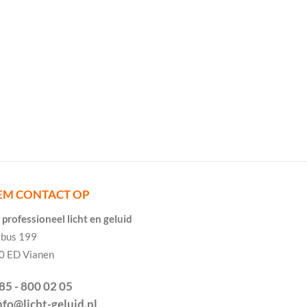
EM CONTACT OP
professioneel licht en geluid
tbus 199
0 ED Vianen
085 - 800 02 05
info@licht-geluid.nl