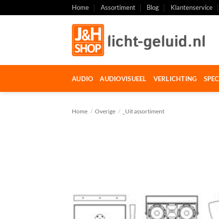
Ga
Home
Assortiment
Blog
Klantenservice
naar
inhoud
AUDIO
AUDIOVISUEEL
VERLICHTING
SPEC
Home
/
Overige
/
_Uit assortiment