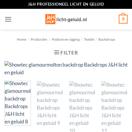
Ga
J&H PROFESSIONEEL LICHT EN GELUID
naar
inhoud
0
Home
/
Producten
/
Podium en rigging
/
Textiel
/
Backdrops
FILTER