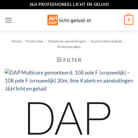
Ga
J&H PROFESSIONEEL LICHT EN GELUID
naar
inhoud
0
Home
/
Producten
/
Kabels en aansluitingen
/
Kant en klare kabels
/
Podiumsnakes
FILTER