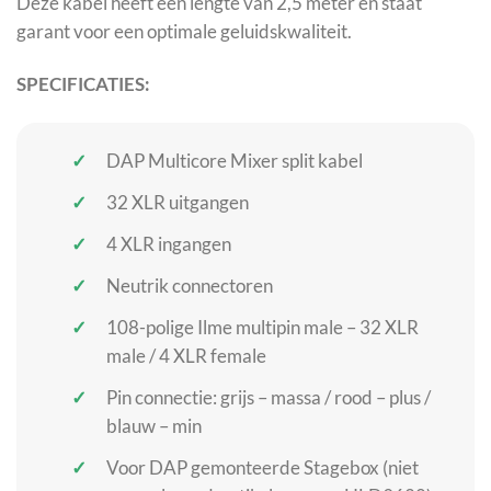
Deze kabel heeft een lengte van 2,5 meter en staat
garant voor een optimale geluidskwaliteit.
SPECIFICATIES:
DAP Multicore Mixer split kabel
32 XLR uitgangen
4 XLR ingangen
Neutrik connectoren
108-polige Ilme multipin male – 32 XLR
male / 4 XLR female
Pin connectie: grijs – massa / rood – plus /
blauw – min
Voor DAP gemonteerde Stagebox (niet