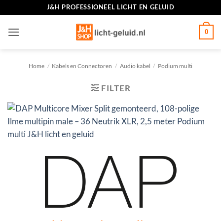
Ga
J&H PROFESSIONEEL LICHT EN GELUID
naar
inhoud
0
Home
/
Kabels en Connectoren
/
Audio kabel
/
Podium multi
FILTER