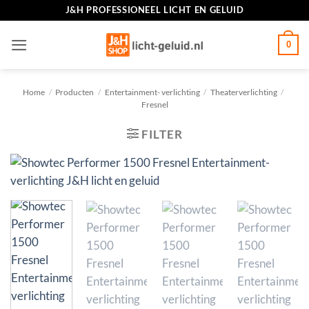
Ga
J&H PROFESSIONEEL LICHT EN GELUID
naar
inhoud
0
Home
/
Producten
/
Entertainment- verlichting
/
Theaterverlichting
/
Fresnel
FILTER