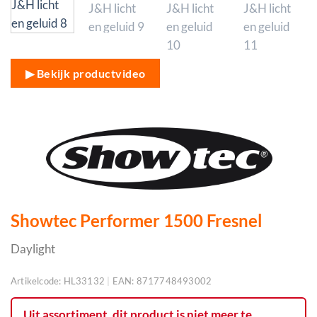
▶ Bekijk productvideo
Showtec Performer 1500 Fresnel
Daylight
Artikelcode:
HL33132
|
EAN:
8717748493002
Uit assortiment, dit product is niet meer te