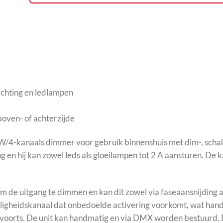
ichting en ledlampen
boven- of achterzijde
4-kanaals dimmer voor gebruik binnenshuis met dim-, schake
g en hij kan zowel leds als gloeilampen tot 2 A aansturen. De
 uitgang te dimmen en kan dit zowel via faseaansnijding als 
ligheidskanaal dat onbedoelde activering voorkomt, wat handig
zovoorts. De unit kan handmatig en via DMX worden bestuurd