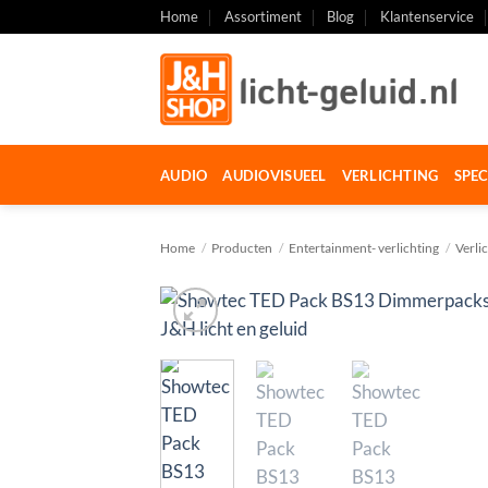
Ga
Home
Assortiment
Blog
Klantenservice
naar
inhoud
AUDIO
AUDIOVISUEEL
VERLICHTING
SPEC
Home
/
Producten
/
Entertainment- verlichting
/
Verli