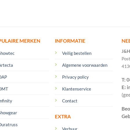
PULAIRE MERKEN
INFORMATIE
NE
J&H 
Showtec
Veilig bestellen
Pos
Artecta
Algemene voorwaarden
413
DAP
Privacy policy
T: 
E: 
DMT
Klantenservice
(ge
nfinity
Contact
Beo
Showgear
Geb
EXTRA
Duratruss
Verhuur