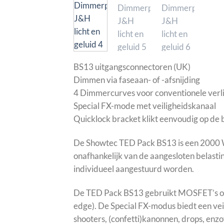
BS13 uitgangsconnectoren (UK)
Dimmen via faseaan- of -afsnijding
4 Dimmercurves voor conventionele verl
Special FX-mode met veiligheidskanaal
Quicklock bracket klikt eenvoudig op de 
De Showtec TED Pack BS13 is een 2000 W/
onafhankelijk van de aangesloten belastin
individueel aangestuurd worden.
De TED Pack BS13 gebruikt MOSFET’s om de
edge). De Special FX-modus biedt een vei
shooters, (confetti)kanonnen, drops, en