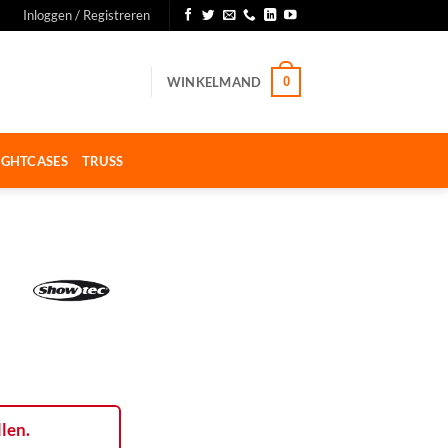
Inloggen / Registreren
WINKELMAND
0
IGHTCASES
TRUSS
llen.