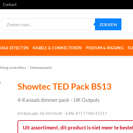
Contact
Producten
ZOEKEN
zoeken
IALE EFFECTEN
KABELS & CONNECTOREN
PODIUM & RIGGING
FL
chting controllers
/
Dimmerpacks
Showtec TED Pack BS13
4-Kanaals dimmer pack – UK Outputs
Artikelcode:
HL50446UK
|
EAN:
8717748547217
Uit assortiment, dit product is niet meer te beste